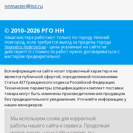
nnmaster@list.ru
© 2010–2026 РГО НН
Наши мастера работают только по городу Нижний
Новгород, если требуется выезд за пределы города
Нижнего Новгорода
- цены указанные на сайте не
действуют! О стоимости работ нужно договариваться с
мастером предварительно!
Вся информация на сайте носит справочный характер и не
является публичной офертой, определяемой положениями
Статьи 437 Гражданского кодекса Российской Федерации.
Технические параметры (спецификация) и комплект поставки
товара могут быть изменены производителем или продавцом
без предварительного уведомления. Уточняйте информацию у
наших менеджеров.
Мы работаем с персональными данными посетителей в
Мы используем cookie для корректной
соответствии с
Политикой обработки персональных данных
.
Если вы не согласны на обработку персональных данных, вам
работы нашего сайта и сервиса. Продолжая
необходимо покинуть сайт.
использовать наши сайт и сервис, вы