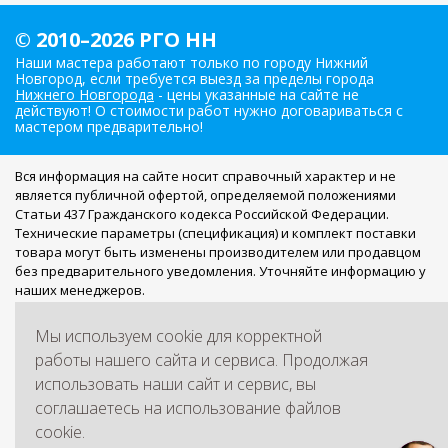
© 2010–2026 РГО НН
Наши мастера работают только по городу Нижний
Новгород, если требуется выезд за пределы города
Нижнего Новгорода
- цены указанные на сайте не
действуют! О стоимости работ нужно договариваться с
мастером предварительно!
Вся информация на сайте носит справочный характер и не
является публичной офертой, определяемой положениями
Статьи 437 Гражданского кодекса Российской Федерации.
Технические параметры (спецификация) и комплект поставки
товара могут быть изменены производителем или продавцом
без предварительного уведомления. Уточняйте информацию у
наших менеджеров.
Мы работаем с персональными данными посетителей в
Мы используем cookie для корректной
соответствии с
Политикой обработки персональных данных
.
Если вы не согласны на обработку персональных данных, вам
работы нашего сайта и сервиса. Продолжая
необходимо покинуть сайт.
использовать наши сайт и сервис, вы
Мы используем куки для наилучшего представления нашего
соглашаетесь на использование файлов
сайта. Если Вы продолжите использовать сайт, мы будем
cookie.
считать, что Вас это устраивает. Информация представленная