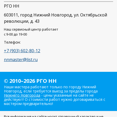
РГО НН
603011
, город
Нижний Новгород
,
ул. Октябрьской
революции, д. 43
Наш сервисный центр работает
c 9-00 до 19-00
Телефон:
+7 (903) 602-80-12
nnmaster@list.ru
© 2010–2026 РГО НН
Наши мастера работают только по городу Нижний
Новгород, если требуется выезд за пределы города
Нижнего Новгорода
- цены указанные на сайте не
действуют! О стоимости работ нужно договариваться с
мастером предварительно!
Вся информация на сайте носит справочный характер и не