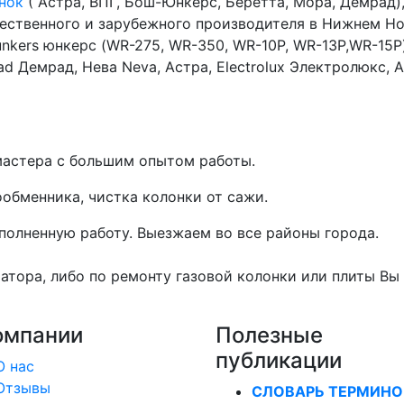
нок
( Астра, ВПГ, Бош-Юнкерс, Беретта, Мора, Демрад)
чественного и зарубежного производителя в Нижнем Н
unkers юнкерс (WR-275, WR-350, WR-10P, WR-13P,WR-15P
ad Демрад, Нева Neva, Астра, Electrolux Электролюкс, A
астера с большим опытом работы.
ообменника, чистка колонки от сажи.
полненную работу. Выезжаем во все районы города.
иатора, либо по ремонту газовой колонки или плиты Вы 
омпании
Полезные
публикации
О нас
Отзывы
СЛОВАРЬ ТЕРМИНО