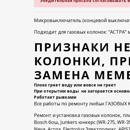
Убедительная просьба согласовывать вре
Микровыключатель (концевой выключате
Подходит для газовых колонок: "АСТРА" мод
ПРИЗНАКИ Н
КОЛОНКИ, ПР
ЗАМЕНА МЕМ
Плохо греет воду или вовсе не греет
При открытии воды не загорается
основн
Работает рывками
Все работы по ремонту любых ГАЗОВЫХ КО
Ремонт и установка газовых колонок, пл
Bosch бош, Junkers юнкерс (WR-275, WR-35
Neva, Астра, Electrolux Электролюкс, ARI