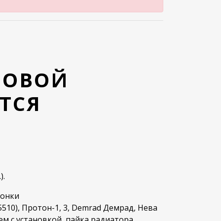
ЗОВОЙ
ТСЯ
).
лонки
5510), Протон-1, 3, Demrad Демрад, Нева
жем с установкой, пайка радиатора,