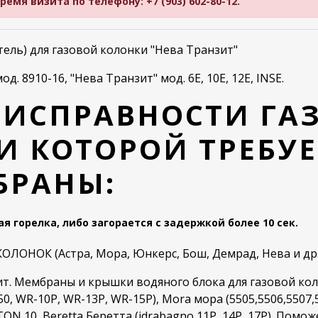
мя визита по телефону: +7 (903) 602-80-12.
ль) для газовой колонки "Нева Транзит"
. 8910-16, "Нева Транзит" мод. 6Е, 10Е, 12Е, INSE.
ЕИСПРАВНОСТИ ГА
И КОТОРОЙ ТРЕБУЕ
БРАНЫ:
ая горелка, либо загорается с задержкой более 10 сек.
ЛОНОК (Астра, Мора, Юнкерс, Бош, Демрад, Нева и др.
ит. Мембраны и крышки водяного блока для газовой ко
0, WR-10P, WR-13P, WR-15P), Mora мора (5505,5506,5507,
STON 10, Beretta Беретта (idrabagno 11P, 14P, 17P). Помо