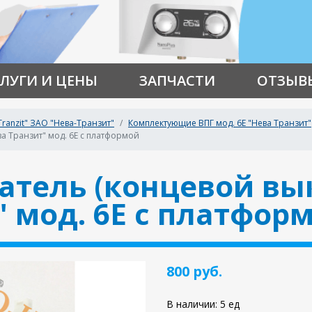
ЛУГИ И ЦЕНЫ
ЗАПЧАСТИ
ОТЗЫВ
ranzit" ЗАО "Нева-Транзит"
Комплектующие ВПГ мод. 6Е "Нева Транзит"
а Транзит" мод. 6Е с платформой
тель (концевой вы
" мод. 6Е с платфор
800 руб.
В наличии: 5 ед