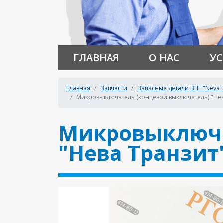
ГЛАВНАЯ
О НАС
УС
Главная
Запчасти
Запасные детали ВПГ "Neva T
Микровыключатель (концевой выключатель) "Нев
Микровыключа
"Нева Транзит