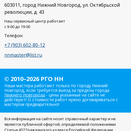
603011
, город
Нижний Новгород
,
ул. Октябрьской
революции, д. 43
Наш сервисный центр работает
c 9-00 до 19-00
Телефон:
+7 (903) 602-80-12
nnmaster@list.ru
© 2010–2026 РГО НН
Наши мастера работают только по городу Нижний
Новгород, если требуется выезд за пределы города
Нижнего Новгорода
- цены указанные на сайте не
действуют! О стоимости работ нужно договариваться с
мастером предварительно!
Вся информация на сайте носит справочный характер и не
является публичной офертой, определяемой положениями
Статьи 437 Гражданского кодекса Российской Федерации.