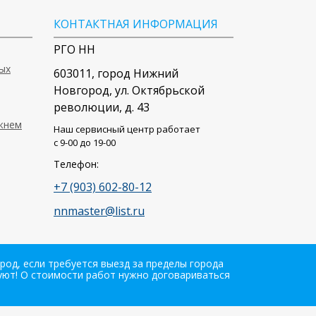
КОНТАКТНАЯ ИНФОРМАЦИЯ
РГО НН
ых
603011
, город
Нижний
Новгород
,
ул. Октябрьской
революции, д. 43
ижнем
Наш сервисный центр работает
c 9-00 до 19-00
Телефон:
+7 (903) 602-80-12
nnmaster@list.ru
од, если требуется выезд за пределы города
вуют! О стоимости работ нужно договариваться