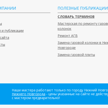
МПАНИИ
ПОЛЕЗНЫЕ ПУБЛИКАЦИИ
СЛОВАРЬ ТЕРМИНОВ
ы
Мастерская по ремонту газов
колонок
 и публикации
Ремонт АГВ
сайта
Замена газовой колонки в Н
кты
Новгороде
Замена газовой плиты
Наши мастера работают только по городу Нижний Новгор
Нижнего Новгорода
- цены указанные на сайте не дейст
с мастером предварительно!