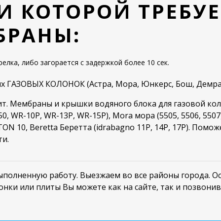
И КОТОРОЙ ТРЕБУЕ
БРАНЫ:
релка, либо загорается с задержкой более 10 сек.
х ГАЗОВЫХ КОЛОНОК (Астра, Мора, Юнкерс, Бош, Демрад
ит. Мембраны и крышки водяного блока для газовой ко
0, WR-10P, WR-13P, WR-15P), Mora мора (5505, 5506, 5507
STON 10, Beretta Беретта (idrabagno 11P, 14P, 17P). Помо
ти.
полненную работу. Выезжаем во все районы города. Ост
онки или плиты Вы можете как на сайте, так и позвони