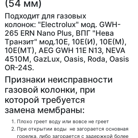
(54 мм)
Подходит для газовых
колонок: "Electrolux" мод. GWH-
265 ERN Nano Plus, ВПГ "Нева
Транзит" мод.10Е, 10Е(И), 10Е(М),
10Е(МТ), AEG GWH 11E N13, NEVA
4510M, GazLux, Oasis, Roda,
Oasis
OR-24S.
Признаки неисправности
газовой колонки, при
которой требуется
замена мембраны:
Плохо греет воду или вовсе не греет
При открытии воды не загорается
основная
горелка, либо загорается с задержкой более