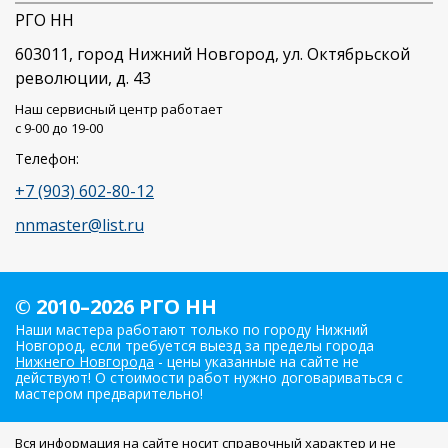
РГО НН
603011
, город
Нижний Новгород
,
ул. Октябрьской
революции, д. 43
Наш сервисный центр работает
c 9-00 до 19-00
Телефон:
+7 (903) 602-80-12
nnmaster@list.ru
© 2010–2026 РГО НН
Наши мастера работают только по городу Нижний
Новгород, если требуется выезд за пределы города
Нижнего Новгорода
- цены указанные на сайте не
действуют! О стоимости работ нужно договариваться с
мастером предварительно!
Вся информация на сайте носит справочный характер и не