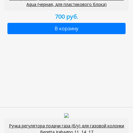
Aqua (черная, для пластикового блока)
700 руб.
В корзину
Ручка регулятора подачи газа (б/у) для газовой колонки
Beretta Irabagno 11, 14, 17