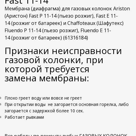
Fast 11-14
Мембрана (диафрагма) для газовых колонок
Ariston
(Аристон) Fast P 11-14
(пьезо розжиг),
Fast E 11-
14
(розжиг от батареек) и
Chaffoteaux (Шафутекс)
Fluendo P 11-14
(пьезо розжиг),
Fluendo E 11-
14
(розжиг от батареек) (
61316184
)
Признаки неисправности
газовой колонки, при
которой требуется
замена мембраны:
Плохо греет воду или вовсе не греет
При открытии воды не загорается основная горелка, либо
загорается с задержкой более 10 сек.
Работает рывками