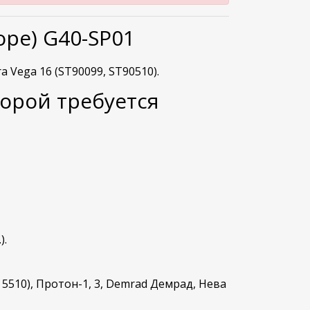
оре) G40-SP01
ra Vega 16
(
ST90099, ST90510
).
орой требуется
).
 5510), Протон-1, 3, Demrad Демрад, Нева