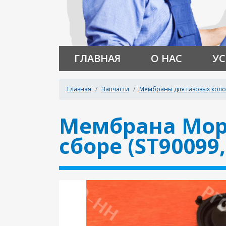
ГЛАВНАЯ
О НАС
УС
Главная
Запчасти
Мембраны для газовых кол
Мембрана Мора 
сборе (ST90099,