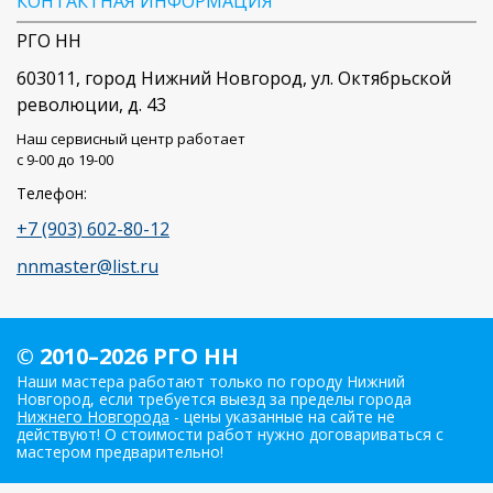
КОНТАКТНАЯ ИНФОРМАЦИЯ
РГО НН
603011
, город
Нижний Новгород
,
ул. Октябрьской
революции, д. 43
Наш сервисный центр работает
c 9-00 до 19-00
Телефон:
+7 (903) 602-80-12
nnmaster@list.ru
© 2010–2026 РГО НН
Наши мастера работают только по городу Нижний
Новгород, если требуется выезд за пределы города
Нижнего Новгорода
- цены указанные на сайте не
действуют! О стоимости работ нужно договариваться с
мастером предварительно!