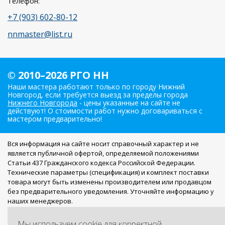
Телефон:
+7 (903) 602-80-12
nnmaster@list.ru
© 2010–2026 РГО НН
Наши мастера работают только по городу Нижний
Новгород, если требуется выезд за пределы города
Нижнего Новгорода
- цены указанные на сайте не
действуют! О стоимости работ нужно договариваться с
мастером предварительно!
Вся информация на сайте носит справочный характер и не
является публичной офертой, определяемой положениями
Статьи 437 Гражданского кодекса Российской Федерации.
Технические параметры (спецификация) и комплект поставки
товара могут быть изменены производителем или продавцом
без предварительного уведомления. Уточняйте информацию у
наших менеджеров.
Мы работаем с персональными данными посетителей в
Мы используем cookie для корректной
соответствии с
Политикой обработки персональных данных
.