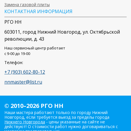
Замена газовой плиты
КОНТАКТНАЯ ИНФОРМАЦИЯ
РГО НН
603011
, город
Нижний Новгород
,
ул. Октябрьской
революции, д. 43
Наш сервисный центр работает
c 9-00 до 19-00
Телефон:
+7 (903) 602-80-12
nnmaster@list.ru
© 2010–2026 РГО НН
Наши мастера работают только по городу Нижний
Новгород, если требуется выезд за пределы города
Нижнего Новгорода
- цены указанные на сайте не
действуют! О стоимости работ нужно договариваться с