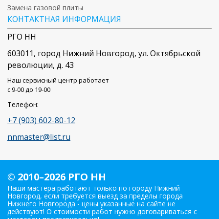
Замена газовой плиты
КОНТАКТНАЯ ИНФОРМАЦИЯ
РГО НН
603011
, город
Нижний Новгород
,
ул. Октябрьской
революции, д. 43
Наш сервисный центр работает
c 9-00 до 19-00
Телефон:
+7 (903) 602-80-12
nnmaster@list.ru
© 2010–2026 РГО НН
Наши мастера работают только по городу Нижний
Новгород, если требуется выезд за пределы города
Нижнего Новгорода
- цены указанные на сайте не
действуют! О стоимости работ нужно договариваться с