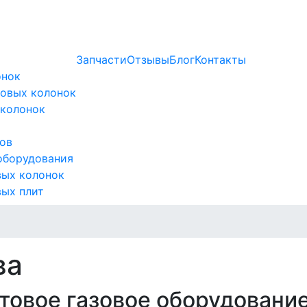
Запчасти
Отзывы
Блог
Контакты
онок
зовых колонок
 колонок
лов
 оборудования
вых колонок
вых плит
ва
овое газовое оборудовани