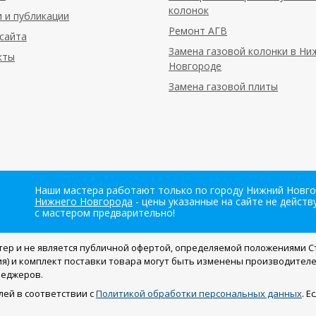
колонок
 и публикации
Ремонт АГВ
сайта
Замена газовой колонки в Н
кты
Новгороде
Замена газовой плиты
Наши мастера работают только по городу Нижний Новгор
Нижнего Новгорода
- цены указанные на сайте не дейст
с мастером предварительно!
тер и не является публичной офертой, определяемой положениями Ст
я) и комплект поставки товара могут быть изменены производител
неджеров.
ей в соответствии с
Политикой обработки персональных данных
. 