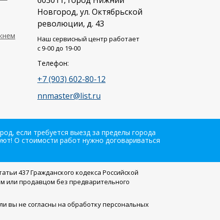
603011
, город
Нижний
Новгород
,
ул. Октябрьской
революции, д. 43
ижнем
Наш сервисный центр работает
c 9-00 до 19-00
Телефон:
+7 (903) 602-80-12
nnmaster@list.ru
од, если требуется выезд за пределы города
вуют! О стоимости работ нужно договариваться
атьи 437 Гражданского кодекса Российской
ем или продавцом без предварительного
Если вы не согласны на обработку персональных