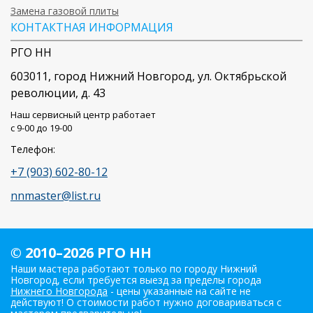
Замена газовой плиты
КОНТАКТНАЯ ИНФОРМАЦИЯ
РГО НН
603011
, город
Нижний Новгород
,
ул. Октябрьской
революции, д. 43
Наш сервисный центр работает
c 9-00 до 19-00
Телефон:
+7 (903) 602-80-12
nnmaster@list.ru
© 2010–2026 РГО НН
Наши мастера работают только по городу Нижний
Новгород, если требуется выезд за пределы города
Нижнего Новгорода
- цены указанные на сайте не
действуют! О стоимости работ нужно договариваться с