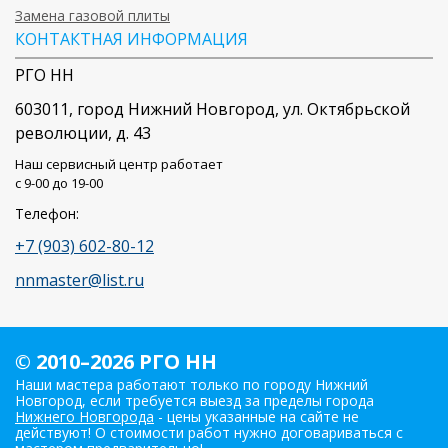
Замена газовой плиты
КОНТАКТНАЯ ИНФОРМАЦИЯ
РГО НН
603011
, город
Нижний Новгород
,
ул. Октябрьской
революции, д. 43
Наш сервисный центр работает
c 9-00 до 19-00
Телефон:
+7 (903) 602-80-12
nnmaster@list.ru
© 2010–2026 РГО НН
Наши мастера работают только по городу Нижний
Новгород, если требуется выезд за пределы города
Нижнего Новгорода
- цены указанные на сайте не
действуют! О стоимости работ нужно договариваться с