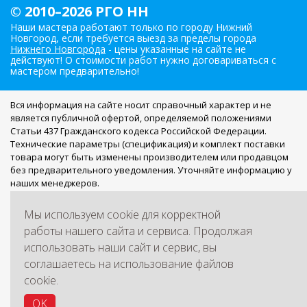
© 2010–2026 РГО НН
Наши мастера работают только по городу Нижний
Новгород, если требуется выезд за пределы города
Нижнего Новгорода
- цены указанные на сайте не
действуют! О стоимости работ нужно договариваться с
мастером предварительно!
Вся информация на сайте носит справочный характер и не
является публичной офертой, определяемой положениями
Статьи 437 Гражданского кодекса Российской Федерации.
Технические параметры (спецификация) и комплект поставки
товара могут быть изменены производителем или продавцом
без предварительного уведомления. Уточняйте информацию у
наших менеджеров.
Мы работаем с персональными данными посетителей в
Мы используем cookie для корректной
соответствии с
Политикой обработки персональных данных
.
Если вы не согласны на обработку персональных данных, вам
работы нашего сайта и сервиса. Продолжая
необходимо покинуть сайт.
использовать наши сайт и сервис, вы
Мы используем куки для наилучшего представления нашего
соглашаетесь на использование файлов
сайта. Если Вы продолжите использовать сайт, мы будем
cookie.
считать, что Вас это устраивает. Информация представленная
на сайте не является публичной офертой.
OK