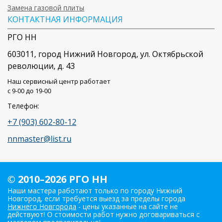
Замена газовой плиты
КОНТАКТНАЯ ИНФОРМАЦИЯ
РГО НН
603011
, город
Нижний Новгород
,
ул. Октябрьской
революции, д. 43
Наш сервисный центр работает
c 9-00 до 19-00
Телефон:
+7 (903) 602-80-12
nnmaster@list.ru
© 2010–2026 РГО НН
Наши мастера работают только по городу Нижний
Новгород, если требуется выезд за пределы города
Нижнего Новгорода
- цены указанные на сайте не
действуют! О стоимости работ нужно договариваться с