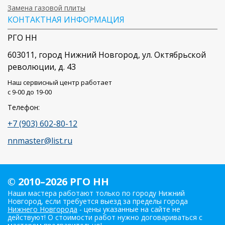
Замена газовой плиты
КОНТАКТНАЯ ИНФОРМАЦИЯ
РГО НН
603011
, город
Нижний Новгород
,
ул. Октябрьской
революции, д. 43
Наш сервисный центр работает
c 9-00 до 19-00
Телефон:
+7 (903) 602-80-12
nnmaster@list.ru
© 2010–2026 РГО НН
Наши мастера работают только по городу Нижний
Новгород, если требуется выезд за пределы города
Нижнего Новгорода
- цены указанные на сайте не
действуют! О стоимости работ нужно договариваться с