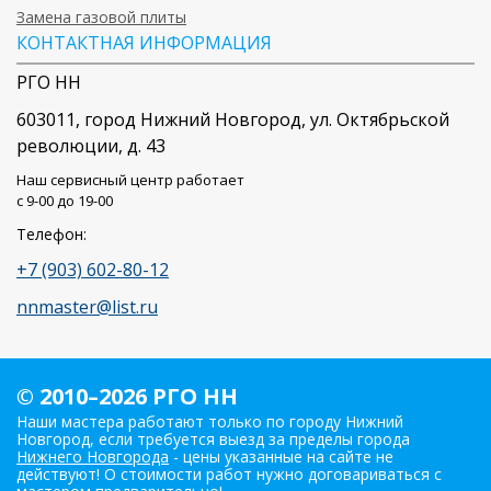
Замена газовой плиты
КОНТАКТНАЯ ИНФОРМАЦИЯ
РГО НН
603011
, город
Нижний Новгород
,
ул. Октябрьской
революции, д. 43
Наш сервисный центр работает
c 9-00 до 19-00
Телефон:
+7 (903) 602-80-12
nnmaster@list.ru
© 2010–2026 РГО НН
Наши мастера работают только по городу Нижний
Новгород, если требуется выезд за пределы города
Нижнего Новгорода
- цены указанные на сайте не
действуют! О стоимости работ нужно договариваться с