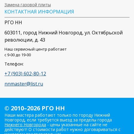
Замена газовой плиты
КОНТАКТНАЯ ИНФОРМАЦИЯ
РГО НН
603011
, город
Нижний Новгород
,
ул. Октябрьской
революции, д. 43
Наш сервисный центр работает
c 9-00 до 19-00
Телефон:
+7 (903) 602-80-12
nnmaster@list.ru
© 2010–2026 РГО НН
Наши мастера работают только по городу Нижний
Новгород, если требуется выезд за пределы города
Нижнего Новгорода
- цены указанные на сайте не
действуют! О стоимости работ нужно договариваться с