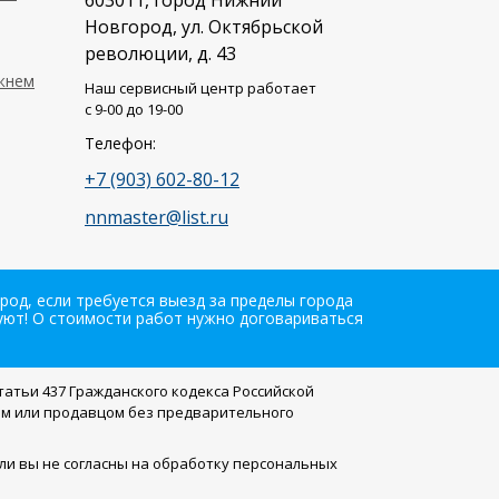
603011
, город
Нижний
Новгород
,
ул. Октябрьской
революции, д. 43
ижнем
Наш сервисный центр работает
c 9-00 до 19-00
Телефон:
+7 (903) 602-80-12
nnmaster@list.ru
од, если требуется выезд за пределы города
вуют! О стоимости работ нужно договариваться
атьи 437 Гражданского кодекса Российской
ем или продавцом без предварительного
Если вы не согласны на обработку персональных