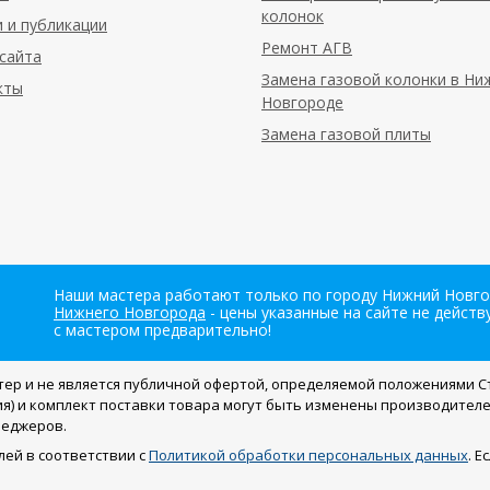
колонок
 и публикации
Ремонт АГВ
сайта
Замена газовой колонки в Н
кты
Новгороде
Замена газовой плиты
Наши мастера работают только по городу Нижний Новгор
Нижнего Новгорода
- цены указанные на сайте не дейст
с мастером предварительно!
тер и не является публичной офертой, определяемой положениями Ст
я) и комплект поставки товара могут быть изменены производител
неджеров.
ей в соответствии с
Политикой обработки персональных данных
. 