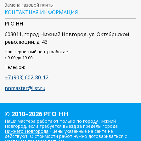
Замена газовой плиты
КОНТАКТНАЯ ИНФОРМАЦИЯ
РГО НН
603011
, город
Нижний Новгород
,
ул. Октябрьской
революции, д. 43
Наш сервисный центр работает
c 9-00 до 19-00
Телефон:
+7 (903) 602-80-12
nnmaster@list.ru
© 2010–2026 РГО НН
Наши мастера работают только по городу Нижний
Новгород, если требуется выезд за пределы города
Нижнего Новгорода
- цены указанные на сайте не
действуют! О стоимости работ нужно договариваться с