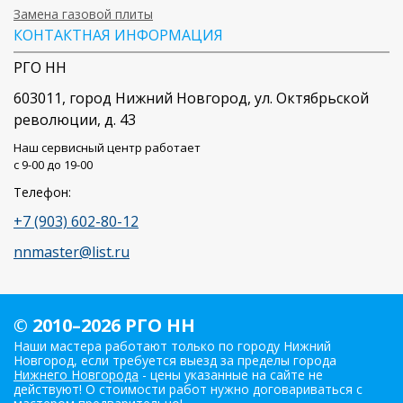
Замена газовой плиты
КОНТАКТНАЯ ИНФОРМАЦИЯ
РГО НН
603011
, город
Нижний Новгород
,
ул. Октябрьской
революции, д. 43
Наш сервисный центр работает
c 9-00 до 19-00
Телефон:
+7 (903) 602-80-12
nnmaster@list.ru
© 2010–2026 РГО НН
Наши мастера работают только по городу Нижний
Новгород, если требуется выезд за пределы города
Нижнего Новгорода
- цены указанные на сайте не
действуют! О стоимости работ нужно договариваться с